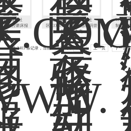
WWW.海角社
当天修好WWW.海角社
WWW.
810D数控磨床报
区.COMNCU总控制器数码管
制器NC
0607
显示3灯全亮
共 2403 条记录，当前 81 / 201 页
首页
上一页
下一页