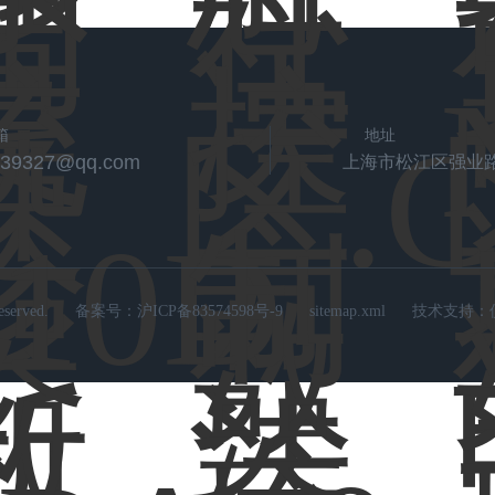
箱
地址
539327@qq.com
上海市松江区强业路
rved.
备案号：
沪ICP备83574598号-9
sitemap.xml
技术支持：