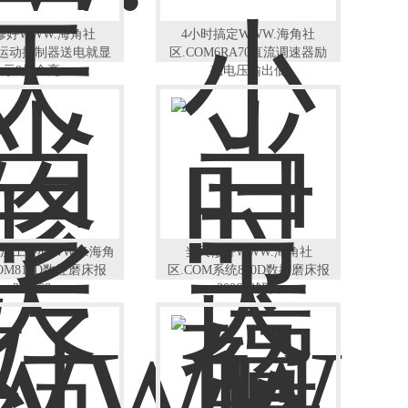
修好WWW.海角社
4小时搞定WWW.海角社
M运动控制器送电就显
区.COM6RA70直流调速器励
示8灯全亮
磁电压输出低
加工中心WWW.海角
当天修好WWW.海角社
OM810D数控磨床报
区.COM系统810D数控磨床报
300608
300608解决