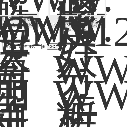
海角社区.COM运动控
解决分析WWW.海角社
U显示3死机修复诊断
区.COMS7-400CPU上电灯全
亮一直闪烁
末页
跳转到第
页