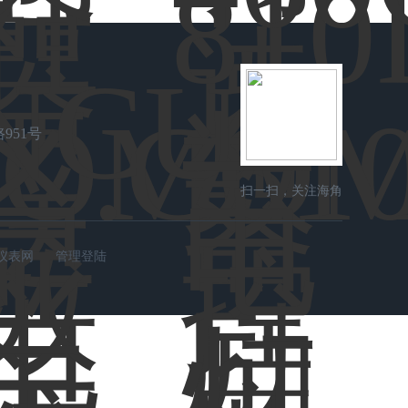
951号
扫一扫，关注海角
社区在线
仪表网
管理登陆