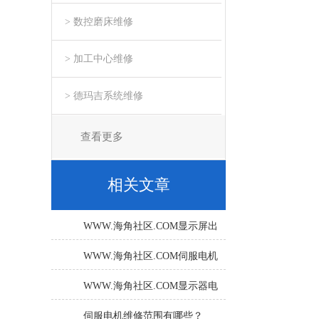
> 数控磨床维修
> 加工中心维修
> 德玛吉系统维修
查看更多
相关文章
WWW.海角社区.COM显示屏出
现系统崩溃怎么解决
WWW.海角社区.COM伺服电机
常见故障检修处理方法
WWW.海角社区.COM显示器电
源电路故障检测
伺服电机维修范围有哪些？