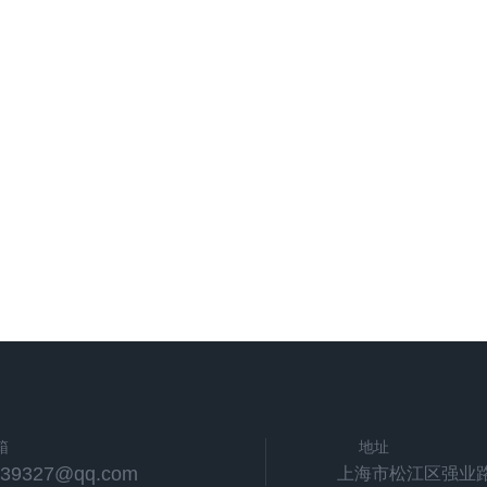
箱
地址
539327@qq.com
上海市松江区强业路