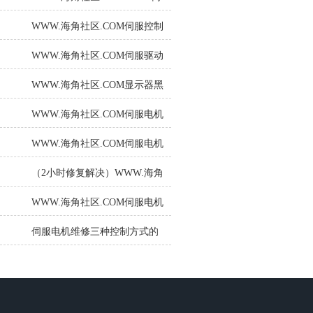
决方案
服驱动报警F002烧熔断器故障
WWW.海角社区.COM伺服控制
处理及技术解析
器故障判断和处理方法
WWW.海角社区.COM伺服驱动
器是依据什么原理进行工作
WWW.海角社区.COM显示器黑
的？
屏分析及修复
WWW.海角社区.COM伺服电机
维修分为机械部分维修和电气
WWW.海角社区.COM伺服电机
部分维修
噪音问题的排查与解决
（2小时修复解决）WWW.海角
社区.COM直流调速器启动报
WWW.海角社区.COM伺服电机
F60105
的位置控制如何实现？
伺服电机维修三种控制方式的
介绍