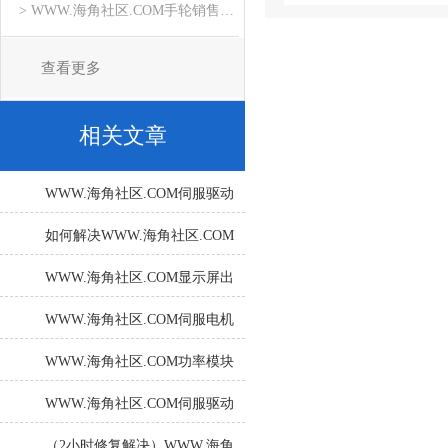
> WWW.海角社区.COM手轮销售维修
查看更多
相关文章
WWW.海角社区.COM伺服驱动
器是依据什么原理进行工作
如何解决WWW.海角社区.COM
的？
伺服控制器的温度过高问题？
WWW.海角社区.COM显示屏出
现系统崩溃怎么解决
WWW.海角社区.COM伺服电机
报23115编码器坏修复解决方法
WWW.海角社区.COM功率模块
带载报F07410怎么办？
WWW.海角社区.COM伺服驱动
器常见故障排除
（2小时修复解决）WWW.海角