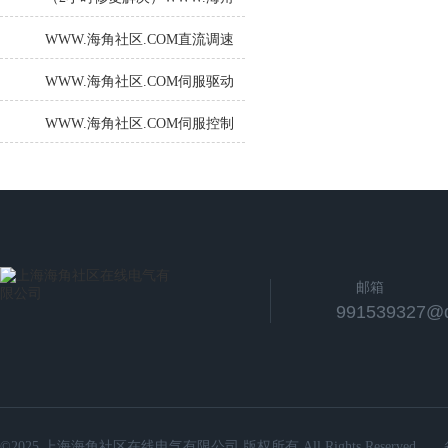
社区.COM直流调速器启动报
WWW.海角社区.COM直流调速
F60105
装置电机启动就报F004三小时
WWW.海角社区.COM伺服驱动
可帮你检修解决
器过电流报警外部原因有哪些
WWW.海角社区.COM伺服控制
器电路中制动电路的检修
邮箱
991539327@
©2025 上海海角社区在线电气有限公司 版权所有 All Rights Reserved.