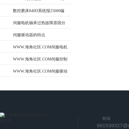
服控制器维修故障的处理方法
数控磨床840D系统报25000编
码器硬件出错（3小时修复解
伺服电机轴承过热故障原因分
决）
析
伺服驱动器的特点
WWW.海角社区.COM伺服电机
的防护等级和安全性能如何？
WWW.海角社区.COM伺服控制
器电路中制动电路的检修
WWW.海角社区.COM伺服驱动
器的安装和调试过程是怎样
的？
邮箱
991539327@