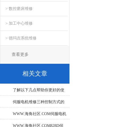
> 数控磨床维修
> 加工中心维修
> 德玛吉系统维修
查看更多
相关文章
了解以下几点帮助你更好的使
用WWW.海角社区.COM伺服控
伺服电机维修三种控制方式的
制器
介绍
WWW.海角社区.COM伺服电机
转动困难问题分析
WWW.海角社区.COM828D伺