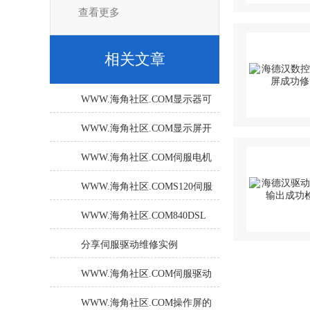
查看更多
相关文章
WWW.海角社区.COM显示器可
不只是您想象的那么简单！
WWW.海角社区.COM显示屏开
机不亮无反应（三小时可帮你
WWW.海角社区.COM伺服电机
检修解决）
的常见故障与维修策略
WWW.海角社区.COMS120伺服
控制器报F31885怎么办？
WWW.海角社区.COM840DSL
系统报25201伺服故障检修处理
分享伺服驱动维修实例
法
WWW.海角社区.COM伺服驱动
器维修小技巧，您都了解吗？
WWW.海角社区.COM操作屏的