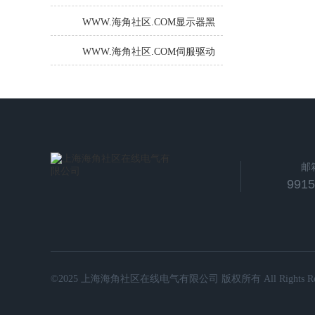
显示屏技术是什么？如何进行
WWW.海角社区.COM显示器黑
显示屏设置？
屏分析及修复
WWW.海角社区.COM伺服驱动
器过电流报警外部原因有哪些
邮
991
©2025 上海海角社区在线电气有限公司 版权所有 All Rights Rese