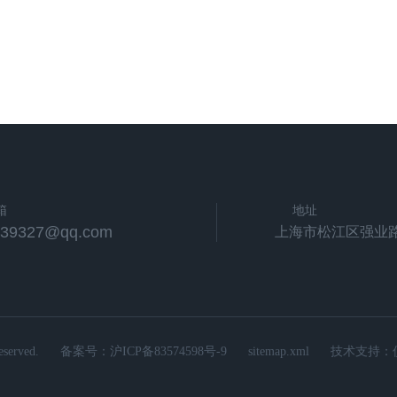
箱
地址
539327@qq.com
上海市松江区强业路
rved.
备案号：
沪ICP备83574598号-9
sitemap.xml
技术支持：