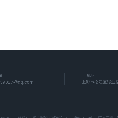
箱
地址
539327@qq.com
上海市松江区强业路
rved.
备案号：
沪ICP备83574598号-9
sitemap.xml
技术支持：