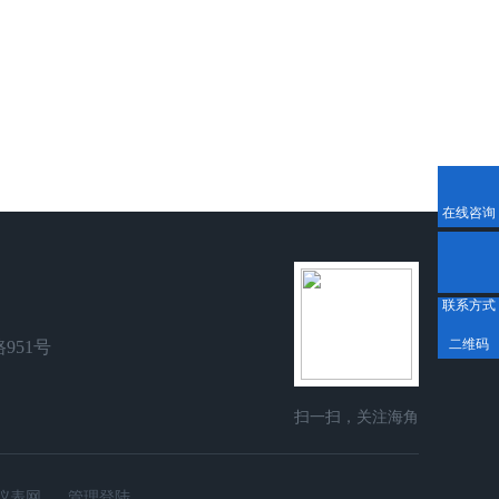
在线咨询
联系方式
二维码
951号
扫一扫，关注海角
社区在线
仪表网
管理登陆