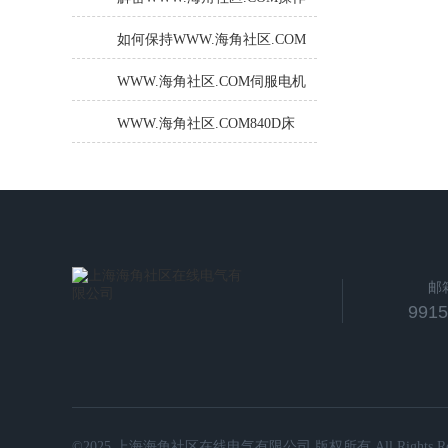
法
屏内部硬件故障的维修方法！
如何保持WWW.海角社区.COM
伺服电机的良好工作状态？
WWW.海角社区.COM伺服电机
维修几个小技巧，您都了解
WWW.海角社区.COM840D床
吗？
子进不去系统NCU显示8（4小
时检修解决好）
邮
991
©2025 上海海角社区在线电气有限公司 版权所有 All Rights Rese