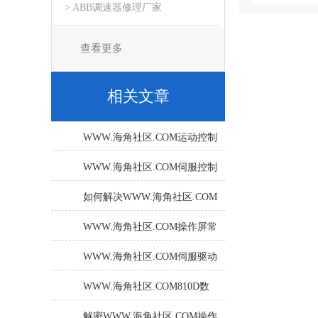
> ABB调速器修理厂家
查看更多
相关文章
WWW.海角社区.COM运动控制
器NCU显示F成功修好
WWW.海角社区.COM伺服控制
器常见故障及维修方法
如何解决WWW.海角社区.COM
伺服控制器的温度过高问题？
WWW.海角社区.COM操作屏常
见故障维修分析
WWW.海角社区.COM伺服驱动
器常见故障维护方法
WWW.海角社区.COM810D数
控加工中心轴使能不上修复方
解密WWW.海角社区.COM操作