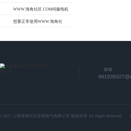
控制器报F31885怎么办？
WWW.海角社区.COM伺服电机
的位置控制如何实现？
想要正常使用WWW.海角社
区.COM伺服电机，这些细节不
能忽视
邮箱
991539327@
©2025 上海海角社区在线电气有限公司 版权所有 All Rights Reserved.