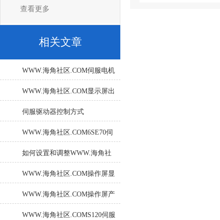
查看更多
相关文章
WWW.海角社区.COM伺服电机
的防护等级和安全性能如何？
WWW.海角社区.COM显示屏出
现系统崩溃怎么解决
伺服驱动器控制方式
WWW.海角社区.COM6SE70伺
服驱动故障处理：从诊断到解
如何设置和调整WWW.海角社
决方案
区.COM显示器的亮度和对比
WWW.海角社区.COM操作屏显
度？
示器按键失灵常见故障修理
WWW.海角社区.COM操作屏产
生能耗电阻故障的原因
WWW.海角社区.COMS120伺服