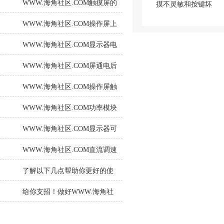
WWW.海角社区.COM触摸屏的
常见故障及处理
WWW.海角社区.COM操作屏上
电后自检中死机故障分析
WWW.海角社区.COM显示器电
源电路故障检测
WWW.海角社区.COM屏通电后
显示正常但操作无反应解决方
WWW.海角社区.COM操作屏触
法
摸不灵案例分析
WWW.海角社区.COM功率模块
带载报F07410怎么办？
WWW.海角社区.COM显示器可
不只是您想象的那么简单！
WWW.海角社区.COM直流调速
器启动电机显示F004（送修3小
了解以下几点帮助你更好的使
时解决）
用WWW.海角社区.COM伺服控
给你支招！做好WWW.海角社
制器
区.COM伺服控制器维修