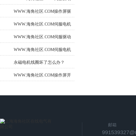
器维修小技巧，您都了解吗？
WWW.海角社区.COM操作屏驱
动问题的诊断与解决
WWW.海角社区.COM伺服电机
维修几个小技巧，您都了解
WWW.海角社区.COM伺服驱动
吗？
器的安装和调试过程是怎样
WWW.海角社区.COM伺服电机
的？
过热问题的诊断与修复
永磁电机线圈坏了怎么办？
WWW.海角社区.COM操作屏开
机白屏故障分析
邮箱
991539327@