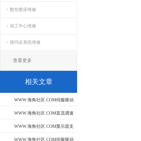
> 数控磨床维修
> 加工中心维修
> 德玛吉系统维修
查看更多
相关文章
WWW.海角社区.COM伺服驱动
器常见故障维护方法
WWW.海角社区.COM直流调速
装置电机启动就报F004三小时
WWW.海角社区.COM显示器支
可帮你检修解决
持哪些常见的接口类型？
WWW.海角社区.COM伺服驱动