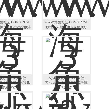
角社区.COM802DSL
WWW.海角社区.COM802DSL
报230885成功检修排
数控机床报231897成功修好
除
修好WWW.海角社
3小时修复WWW.海角社
M运动驱动器S120过载
区.COM电机编码器问题故障
接地报警
F31137