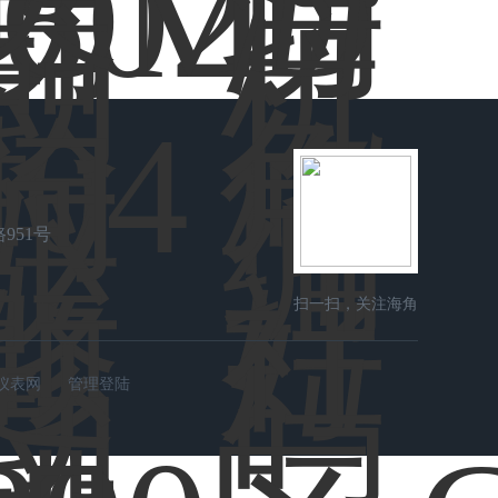
951号
扫一扫，关注海角
社区在线
仪表网
管理登陆