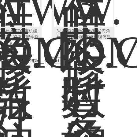
海角社区.COM电机编
3小时修复镗铣床WWW.海角
报F31137原厂配件修
社区.COM840D系统出现代码
复
300508
末页
跳转到第
页