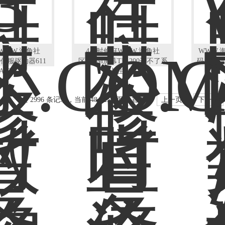
WWW.海角社
4小时修好WWW.海角社
WWW.
2D伺服驱动器611
区.COM屏幕TP1200进不了系
码器问题
A505
统卡在LOGO
共 2996 条记录，当前 48 / 250 页
首页
上一页
下一页