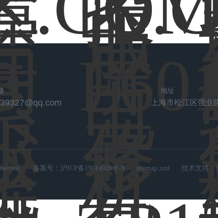
箱
地址
539327@qq.com
上海市松江区强业路
rved.
备案号：
沪ICP备19014928号-9
sitemap.xml
技术支持：