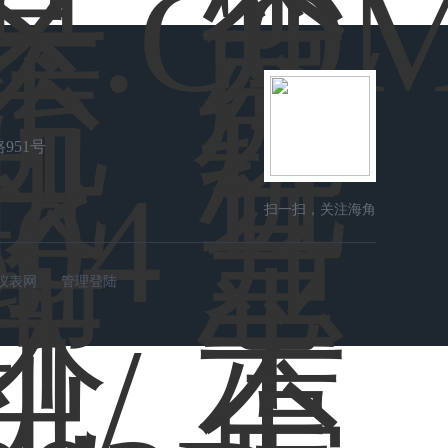
951号
扫一扫，关注海角
社区在线
仪表网
管理登陆