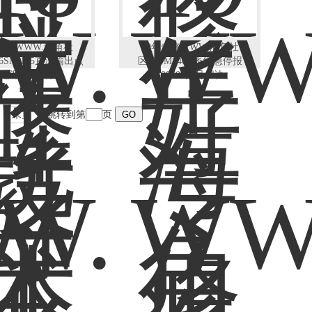
技术WWW.海角社
19年专修WWW.海角社
6SN1145直流输出点
区.COM840D系统急停报
电源维修解决
300608井号解决
末页
跳转到第
页