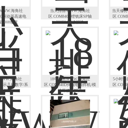
WWW.海角社
当天排除WWW.海角社
当天修好
E70驱动器高速电
区.COM840D镗铣床SP轴
区.COM
F008修复
300504维修解决
WWW.海角社
18年技术WWW.海角社
5小时修
2D显示几排数字/系
区.COM840D伺服电源炸机/模
区.CO
死解决
块坏修复解决