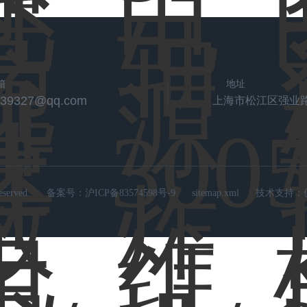
箱
地址
539327@qq.com
上海市松江区强业路
rved.
备案号：
沪ICP备83574598号-9
sitemap.xml
技术支持：