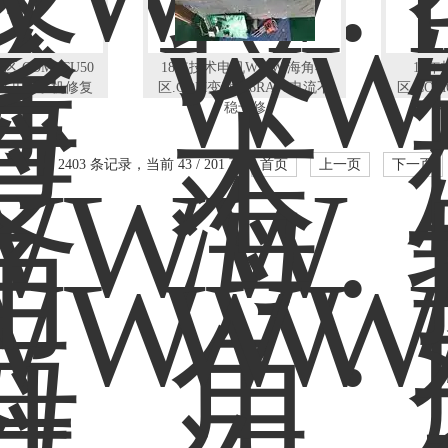
区.COMPCU50
18年技术电机WWW.海角社
18年
统开不了机修复
区.COM变频器6RA70电流不
区.COM
解决
稳专修
坏
共 2403 条记录，当前 43 / 201 页
首页
上一页
下一页