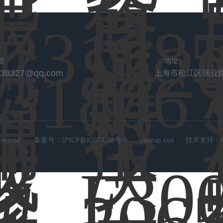
箱
地址
539327@qq.com
上海市松江区强业路
rved.
备案号：
沪ICP备83574598号-9
sitemap.xml
技术支持：