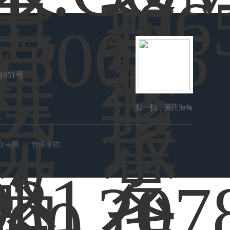
951号
扫一扫，关注海角
社区在线
仪表网
管理登陆