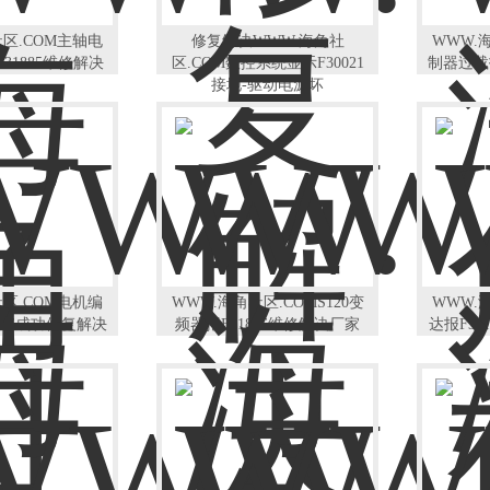
社区.COM主轴电
修复解决WWW.海角社
WWW.
31885维修解决
区.COM数控系统显示F30021
制器过载
接地-驱动电源坏
社区.COM电机编
WWW.海角社区.COMS120变
WWW.
806成功修复解决
频器报F31806维修解决厂家
达报F3