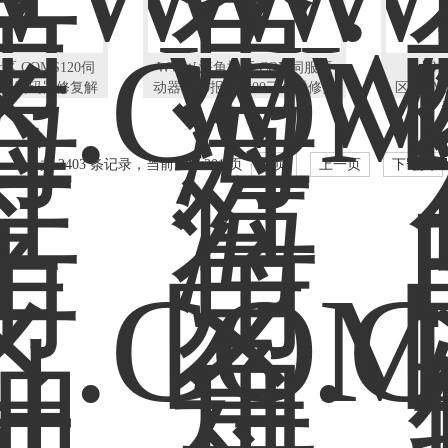
区.COMS120伺
WWW.海角社区.COM伺服驱
3小时
0电机编码器修复解
动器S120报206500三小时修复
区.COM
决
共 2403 条记录，当前 28 / 201 页
首页
上一页
下一页