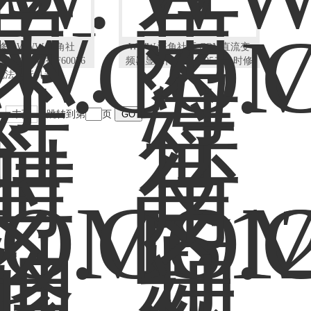
修复WWW.海角社
WWW.海角社区.COM直流变
直流控制器报F60036
频器显示代码F60005二小时修
无法运行机器
复
末页
跳转到第
页