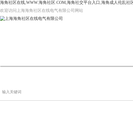
海角社区在线,WWW.海角社区.COM,海角社交平台入口,海角成人伦乱社
欢迎访问上海海角社区在线电气有限公司网站
网站首页
公司简介
产品中心
海角
联系海角社区在线