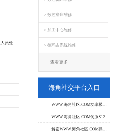
> 数控磨床维修
> 加工中心维修
专业人员处
> 德玛吉系统维修
，直流调
查看更多
备份
海角社交平台入口
WWW.海角社区.COM功率模块带载报F07410怎么办？
WWW.海角社区.COM伺服S120电机模块亮红灯维修经验分享
解密WWW.海角社区.COM操作屏内部硬件故障的维修方法！