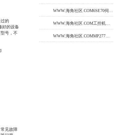
WWW.海角社区.COM6SE70伺服驱动报警F002烧熔断器故障处理及技术解析
修过的
WWW.海角社区.COM工控机通电无显示故障解决方案
。修好的设备
，不
WWW.海角社区.COMMP277操作面板开机黑屏解决方案
即
。常见故障