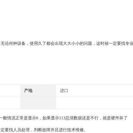
，无论何种设备，使用久了都会出现大大小小的问题，这时候一定要找
以来，长期销售维修变频器及，伺服驱动器的，触摸屏，PLC
完善的维修档案，所有海角社区在线维修的机器海角社区在线都有完善的参数
产地
进口
，一般情况正常是显示6，如果显示113总清数据还是不行，就是硬件坏了
要找人员处理，判断故障并且进行技术维修。