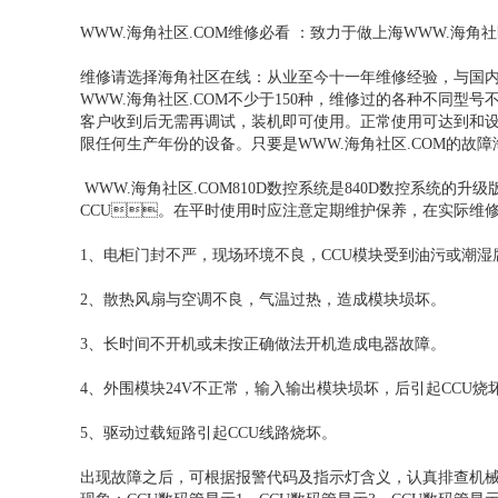
WWW.海角社区.COM维修必看 ：致力于做上海WWW.海角
维修请选择海角社区在线：从业至今十一年维修经验，与
WWW.海角社区.COM不少于150种，维修过的各种不同型号
客户收到后无需再调试，装机即可使用。正常使用可达到和设备
限任何生产年份的设备。只要是WWW.海角社区.COM的故障海角社
WWW.海角社区.COM810D数控系统是840D数控系统的升级版
CCU。在平时使用时应注意定期维护保养，在实际维修过程
1、电柜门封不严，现场环境不良，CCU模块受到油污或潮湿腐蚀
2、散热风扇与空调不良，气温过热，造成模块埙坏。
3、长时间不开机或未按正确做法开机造成电器故障。
4、外围模块24V不正常，输入输出模块埙坏，后引起CCU烧坏
5、驱动过载短路引起CCU线路烧坏。
出现故障之后，可根据报警代码及指示灯含义，认真排查机械电