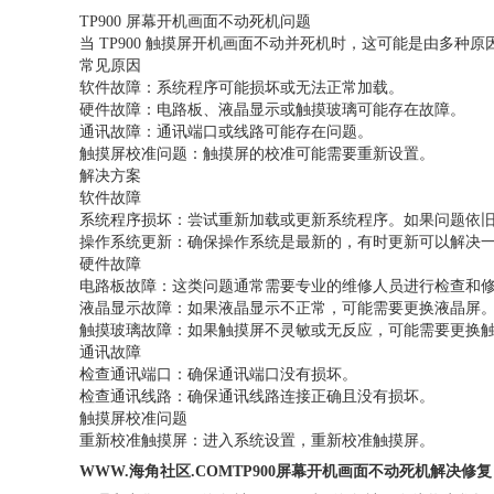
TP900 屏幕开机画面不动死机问题
当 TP900 触摸屏开机画面不动并死机时，这可能是由多种原因
常见原因
软件故障：系统程序可能损坏或无法正常加载。
硬件故障：电路板、液晶显示或触摸玻璃可能存在故障。
通讯故障：通讯端口或线路可能存在问题。
触摸屏校准问题：触摸屏的校准可能需要重新设置。
解决方案
软件故障
系统程序损坏：尝试重新加载或更新系统程序。如果问题依旧
操作系统更新：确保操作系统是最新的，有时更新可以解决一
硬件故障
电路板故障：这类问题通常需要专业的维修人员进行检查和修复
液晶显示故障：如果液晶显示不正常，可能需要更换液晶屏
触摸玻璃故障：如果触摸屏不灵敏或无反应，可能需要更换触摸玻
通讯故障
检查通讯端口：确保通讯端口没有损坏。
检查通讯线路：确保通讯线路连接正确且没有损坏。
触摸屏校准问题
重新校准触摸屏：进入系统设置，重新校准触摸屏。
WWW.海角社区.COMTP900屏幕开机画面不动死机解决修复