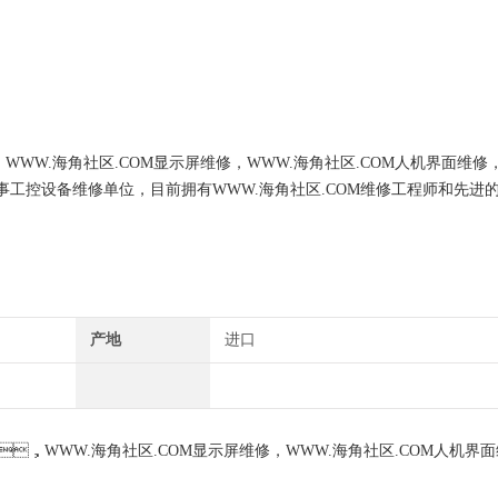
WWW.海角社区.COM显示屏维修，WWW.海角社区.COM人机界面维修
事工控设备维修单位，目前拥有WWW.海角社区.COM维修工程师和先进
维修技术的研究,保证不在次损坏机器，不收取任何检测费用,维修WWW.海角
产地
进口
，WWW.海角社区.COM显示屏维修，WWW.海角社区.COM人机界面维