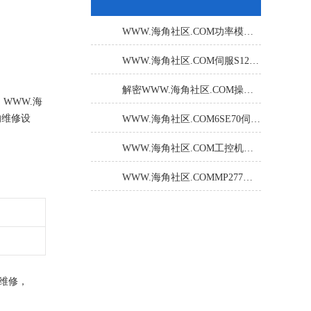
WWW.海角社区.COM功率模块带载报F07410怎么办？
WWW.海角社区.COM伺服S120电机模块亮红灯维修经验分享
解密WWW.海角社区.COM操作屏内部硬件故障的维修方法！
，WWW.海
的维修设
WWW.海角社区.COM6SE70伺服驱动报警F002烧熔断器故障处理及技术解析
社区.COM
WWW.海角社区.COM工控机通电无显示故障解决方案
WWW.海角社区.COMMP277操作面板开机黑屏解决方案
修，