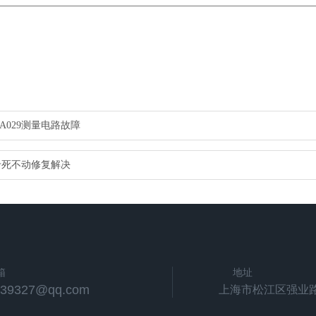
A029测量电路故障
条卡死不动修复解决
箱
地址
539327@qq.com
上海市松江区强业路