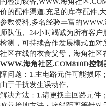
的检测设备,WWW.海角社区.C
价的配件渠道,充足的库存配件,大
参数资料,多名经验丰富的WWW.海角
师队伍。24小时竭诚为所有客户
检测，可持续合作发展模式面对所
社区在线的衣食父母，海角社区
WWW.海角社区.COM810D控
障问题：1.主电路元件可能损坏
由于干扰发生误动作。
解决方法：1.请更换主回路元件
改善接地方法・接线距离等针对干扰